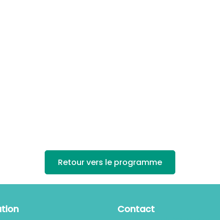
Retour vers le programme
tion
Contact
cept
elvire.roulet@infopro-