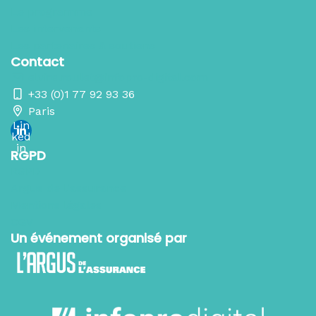
Le programme
Les intervenants
Les partenaires & soutiens
Contact
elvire.roulet@infopro-digital.com
+33 (0)1 77 92 93 36
Paris
Lin
ked
in
RGPD
RGPD
Argus de l'assurance
Mentions légales
CGV
Un événement organisé par